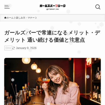
❅
❅
❅
ホーム
楽しみ方・マナー
❅
❅
ガールズバーで常連になるメリット・デ
❅
❅
❅
メリット 通い続ける価値と注意点
❅
❅
❅
❅
❅
❅
January 9, 2026
PR
❅
❅
❅
❅
❅
❅
❅